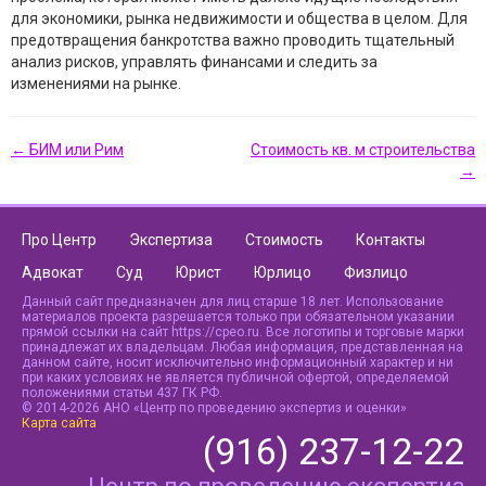
для экономики, рынка недвижимости и общества в целом. Для
предотвращения банкротства важно проводить тщательный
анализ рисков, управлять финансами и следить за
изменениями на рынке.
← БИМ или Рим
Стоимость кв. м строительства
→
Про Центр
Экспертиза
Стоимость
Контакты
Адвокат
Суд
Юрист
Юрлицо
Физлицо
Данный сайт предназначен для лиц старше 18 лет. Использование
материалов проекта разрешается только при обязательном указании
прямой ссылки на сайт https://cpeo.ru. Все логотипы и торговые марки
принадлежат их владельцам. Любая информация, представленная на
данном сайте, носит исключительно информационный характер и ни
при каких условиях не является публичной офертой, определяемой
положениями статьи 437 ГК РФ.
© 2014-2026 АНО «Центр по проведению экспертиз и оценки»
Карта сайта
(916) 237-12-22