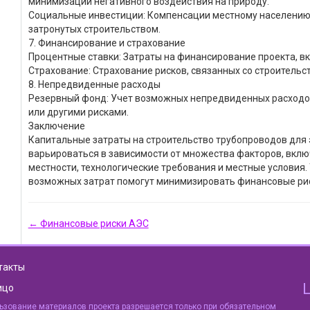
минимизации негативного воздействия на природу.
Социальные инвестиции: Компенсации местному населению,
затронутых строительством.
7. Финансирование и страхование
Процентные ставки: Затраты на финансирование проекта, в
Страхование: Страхование рисков, связанных со строительс
8. Непредвиденные расходы
Резервный фонд: Учет возможных непредвиденных расходов
или другими рисками.
Заключение
Капитальные затраты на строительство трубопроводов для 
варьироваться в зависимости от множества факторов, вкл
местности, технологические требования и местные условия.
возможных затрат помогут минимизировать финансовые рис
← Финансовые риски АЭС
такты
ицо
ьзование материалов проекта разрешается только при обязательном