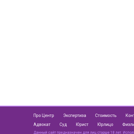
Про Центр
Экспертиза
Стоимость
Кон
Адвокат
Суд
Юрист
Юрлицо
Физл
Данный сайт предназначен для лиц старше 18 лет. Испол